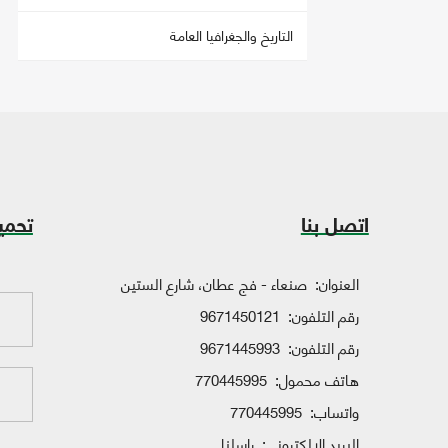
التاريخ والجغرافيا العامة
اتصل بنا
تحمي
العنوان:
صنعاء - فج عطان، شارع الستين
رقم التلفون:
9671450121
رقم التلفون:
9671445993
هاتف محمول:
770445995
واتساب:
770445995
البريد الإلكتروني:
راسلنا