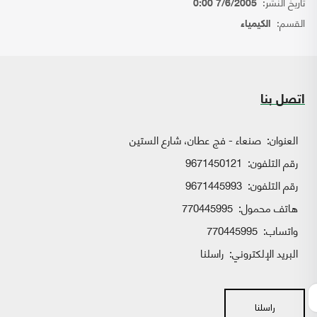
تاريخ النشر:
7/6/2005 0:00
القسم:
الكيمياء
اتصل بنا
العنوان:
صنعاء - فج عطان، شارع الستين
رقم التلفون:
9671450121
رقم التلفون:
9671445993
هاتف محمول:
770445995
واتساب:
770445995
البريد الإلكتروني:
راسلنا
راسلنا