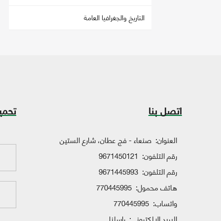
التاريخ والجغرافيا العامة
اتصل بنا
تحمي
العنوان:
صنعاء - فج عطان، شارع الستين
رقم التلفون:
9671450121
رقم التلفون:
9671445993
هاتف محمول:
770445995
واتساب:
770445995
البريد الإلكتروني:
راسلنا