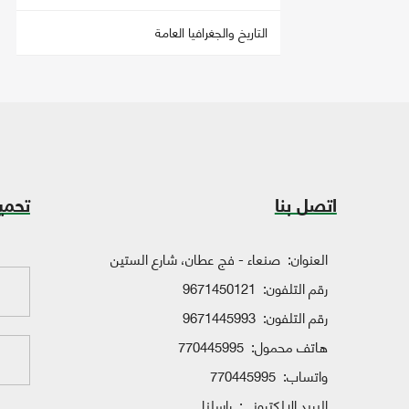
التاريخ والجغرافيا العامة
اتصل بنا
تحمي
العنوان:
صنعاء - فج عطان، شارع الستين
رقم التلفون:
9671450121
رقم التلفون:
9671445993
هاتف محمول:
770445995
واتساب:
770445995
البريد الإلكتروني:
راسلنا