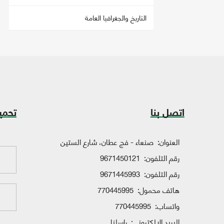
التاريخ والجغرافيا العامة
اتصل بنا
تحمي
العنوان:
صنعاء - فج عطان، شارع الستين
رقم التلفون:
9671450121
رقم التلفون:
9671445993
هاتف محمول:
770445995
واتساب:
770445995
البريد الإلكتروني:
راسلنا