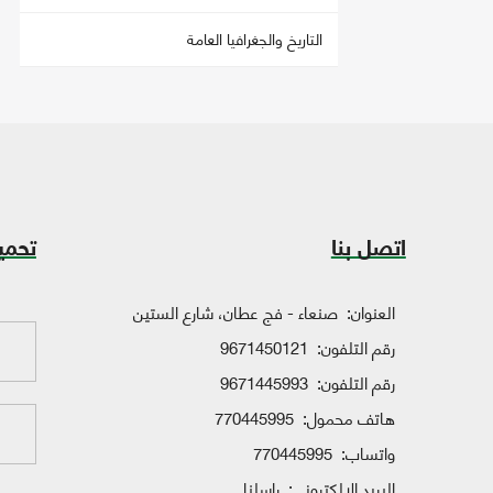
التاريخ والجغرافيا العامة
اتصل بنا
تحمي
العنوان:
صنعاء - فج عطان، شارع الستين
رقم التلفون:
9671450121
رقم التلفون:
9671445993
هاتف محمول:
770445995
واتساب:
770445995
البريد الإلكتروني:
راسلنا