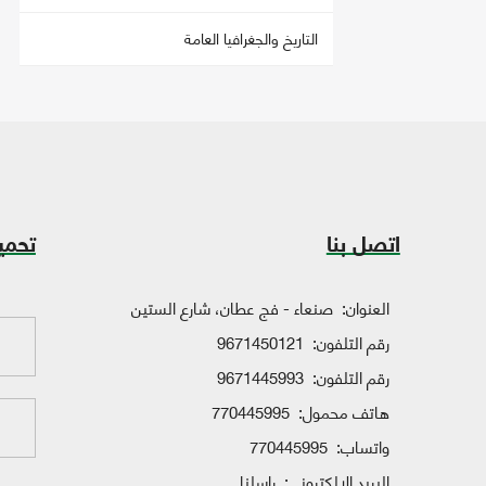
التاريخ والجغرافيا العامة
اتصل بنا
تحمي
العنوان:
صنعاء - فج عطان، شارع الستين
رقم التلفون:
9671450121
رقم التلفون:
9671445993
هاتف محمول:
770445995
واتساب:
770445995
البريد الإلكتروني:
راسلنا