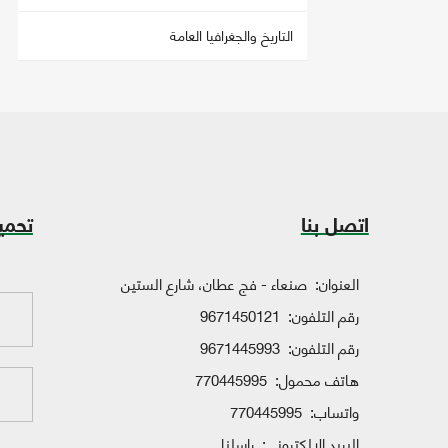
التاريخ والجغرافيا العامة
اتصل بنا
تحمي
العنوان:
صنعاء - فج عطان، شارع الستين
رقم التلفون:
9671450121
رقم التلفون:
9671445993
هاتف محمول:
770445995
واتساب:
770445995
البريد الإلكتروني:
راسلنا