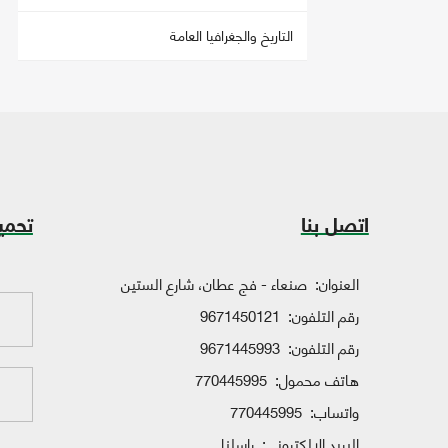
التاريخ والجغرافيا العامة
اتصل بنا
تحمي
العنوان:
صنعاء - فج عطان، شارع الستين
رقم التلفون:
9671450121
رقم التلفون:
9671445993
هاتف محمول:
770445995
واتساب:
770445995
البريد الإلكتروني:
راسلنا