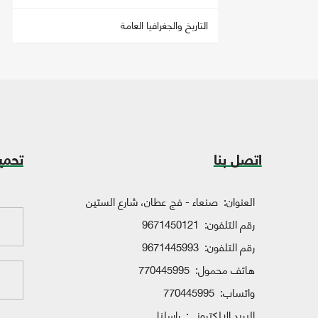
التاريخ والجغرافيا العامة
اتصل بنا
تحمي
العنوان:
صنعاء - فج عطان، شارع الستين
رقم التلفون:
9671450121
رقم التلفون:
9671445993
هاتف محمول:
770445995
واتساب:
770445995
البريد الإلكتروني:
راسلنا