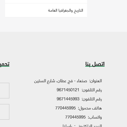
التاريخ والجغرافيا العامة
اتصل بنا
تحمي
العنوان:
صنعاء - فج عطان، شارع الستين
رقم التلفون:
9671450121
رقم التلفون:
9671445993
هاتف محمول:
770445995
واتساب:
770445995
البريد الإلكتروني:
راسلنا