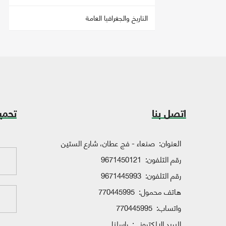
التاريخ والجغرافيا العامة
اتصل بنا
تحمي
العنوان:
صنعاء - فج عطان، شارع الستين
رقم التلفون:
9671450121
رقم التلفون:
9671445993
هاتف محمول:
770445995
واتساب:
770445995
البريد الإلكتروني:
راسلنا