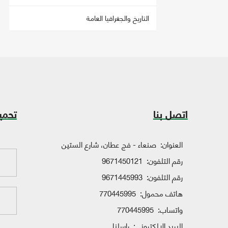
التاريخ والجغرافيا العامة
اتصل بنا
تحمي
العنوان:
صنعاء - فج عطان، شارع الستين
رقم التلفون:
9671450121
رقم التلفون:
9671445993
هاتف محمول:
770445995
واتساب:
770445995
البريد الإلكتروني:
راسلنا