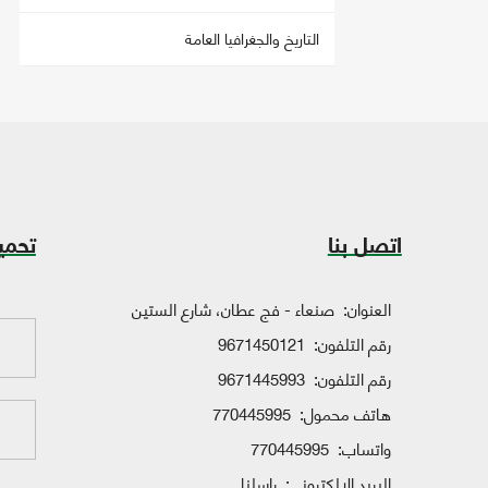
التاريخ والجغرافيا العامة
اتصل بنا
تحمي
العنوان:
صنعاء - فج عطان، شارع الستين
رقم التلفون:
9671450121
رقم التلفون:
9671445993
هاتف محمول:
770445995
واتساب:
770445995
البريد الإلكتروني:
راسلنا