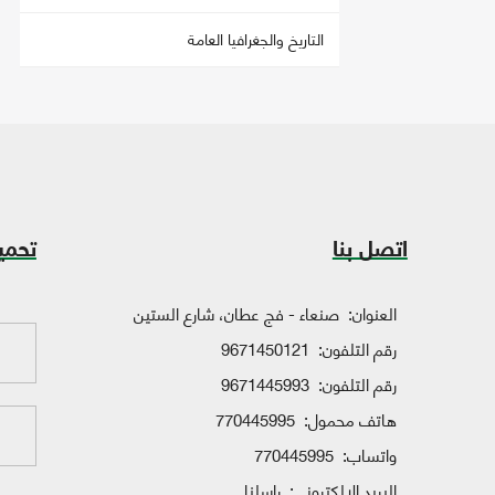
التاريخ والجغرافيا العامة
اتصل بنا
تحمي
العنوان:
صنعاء - فج عطان، شارع الستين
رقم التلفون:
9671450121
رقم التلفون:
9671445993
هاتف محمول:
770445995
واتساب:
770445995
البريد الإلكتروني:
راسلنا