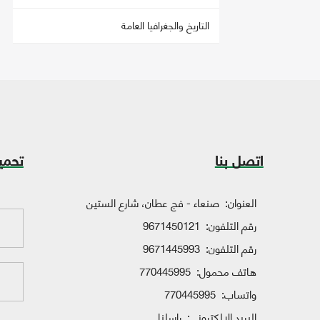
التاريخ والجغرافيا العامة
اتصل بنا
تحمي
العنوان:
صنعاء - فج عطان، شارع الستين
رقم التلفون:
9671450121
رقم التلفون:
9671445993
هاتف محمول:
770445995
واتساب:
770445995
البريد الإلكتروني:
راسلنا