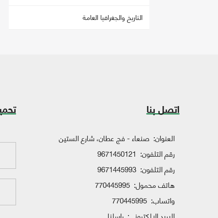
التاريخ والجغرافيا العامة
اتصل بنا
تحمي
العنوان:
صنعاء - فج عطان، شارع الستين
رقم التلفون:
9671450121
رقم التلفون:
9671445993
هاتف محمول:
770445995
واتساب:
770445995
البريد الإلكتروني:
راسلنا