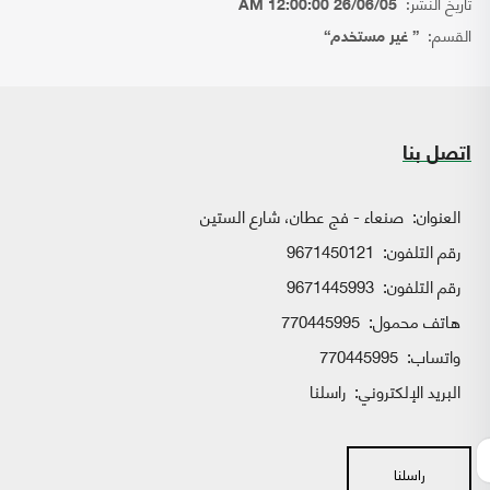
تاريخ النشر:
26/06/05 12:00:00 AM
القسم:
{ غير مستخدم}
اتصل بنا
العنوان:
صنعاء - فج عطان، شارع الستين
رقم التلفون:
9671450121
رقم التلفون:
9671445993
هاتف محمول:
770445995
واتساب:
770445995
البريد الإلكتروني:
راسلنا
راسلنا