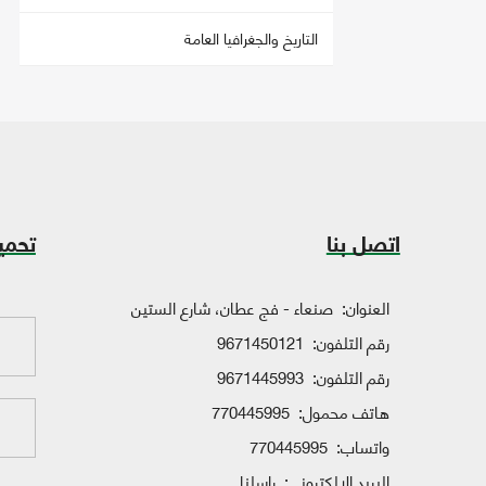
التاريخ والجغرافيا العامة
اتصل بنا
تحمي
العنوان:
صنعاء - فج عطان، شارع الستين
رقم التلفون:
9671450121
رقم التلفون:
9671445993
هاتف محمول:
770445995
واتساب:
770445995
البريد الإلكتروني:
راسلنا