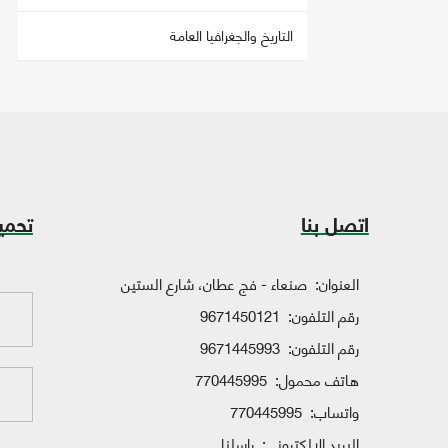
التاريخ والجغرافيا العامة
اتصل بنا
تحمي
العنوان:
صنعاء - فج عطان، شارع الستين
رقم التلفون:
9671450121
رقم التلفون:
9671445993
هاتف محمول:
770445995
واتساب:
770445995
البريد الإلكتروني:
راسلنا