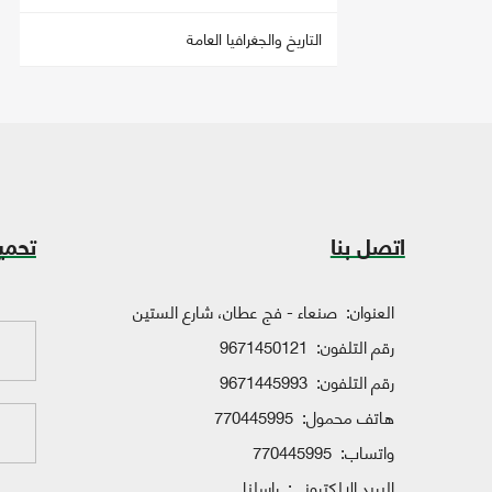
التاريخ والجغرافيا العامة
اتصل بنا
تحمي
العنوان:
صنعاء - فج عطان، شارع الستين
رقم التلفون:
9671450121
رقم التلفون:
9671445993
هاتف محمول:
770445995
واتساب:
770445995
البريد الإلكتروني:
راسلنا