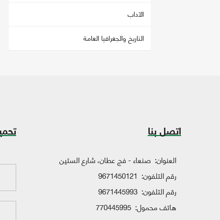
الآداب
التاريخ والجغرافيا العامة
اتصل بنا
تحمي
العنوان:
صنعاء - فج عطان، شارع الستين
رقم التلفون:
9671450121
رقم التلفون:
9671445993
هاتف محمول:
770445995