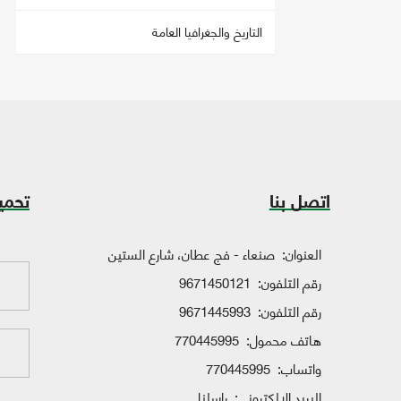
التاريخ والجغرافيا العامة
اتصل بنا
تحمي
العنوان:
صنعاء - فج عطان، شارع الستين
رقم التلفون:
9671450121
رقم التلفون:
9671445993
هاتف محمول:
770445995
واتساب:
770445995
البريد الإلكتروني:
راسلنا