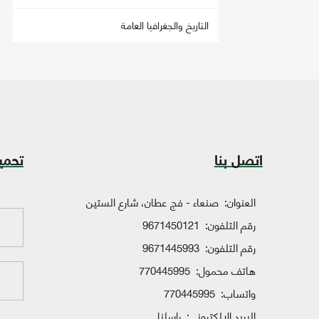
التاريخ والجغرافيا العامة
اتصل بنا
تحمي
العنوان:
صنعاء - فج عطان، شارع الستين
رقم التلفون:
9671450121
رقم التلفون:
9671445993
هاتف محمول:
770445995
واتساب:
770445995
البريد الإلكتروني:
راسلنا