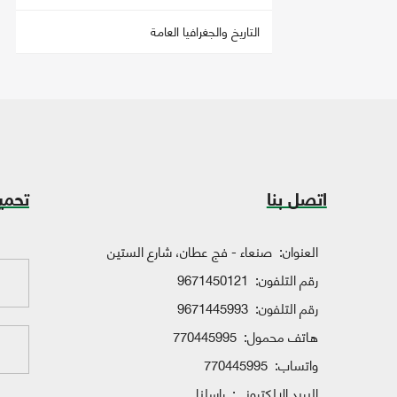
التاريخ والجغرافيا العامة
اتصل بنا
تحمي
العنوان:
صنعاء - فج عطان، شارع الستين
رقم التلفون:
9671450121
رقم التلفون:
9671445993
هاتف محمول:
770445995
واتساب:
770445995
البريد الإلكتروني:
راسلنا