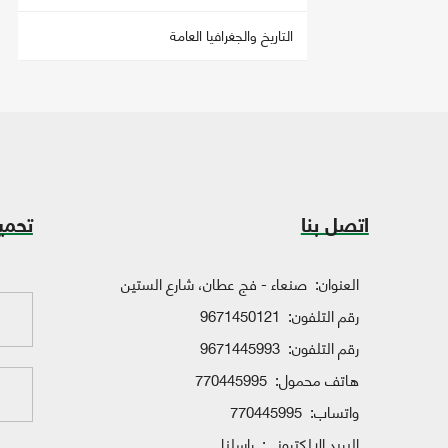
التاريخ والجغرافيا العامة
اتصل بنا
تحمي
العنوان:
صنعاء - فج عطان، شارع الستين
رقم التلفون:
9671450121
رقم التلفون:
9671445993
هاتف محمول:
770445995
واتساب:
770445995
البريد الإلكتروني:
راسلنا