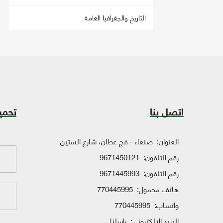
التاريخ والجغرافيا العامة
اتصل بنا
تحمي
العنوان:
صنعاء - فج عطان، شارع الستين
رقم التلفون:
9671450121
رقم التلفون:
9671445993
هاتف محمول:
770445995
واتساب:
770445995
البريد الإلكتروني:
راسلنا