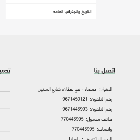
التاريخ والجغرافيا العامة
اتصل بنا
تحمي
العنوان:
صنعاء - فج عطان، شارع الستين
رقم التلفون:
9671450121
رقم التلفون:
9671445993
هاتف محمول:
770445995
واتساب:
770445995
البريد الإلكتروني:
راسلنا