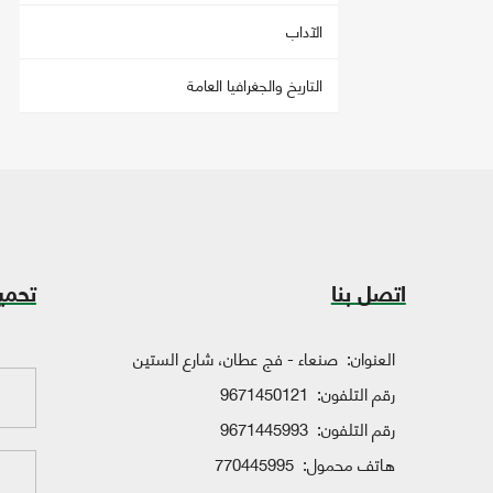
الآداب
التاريخ والجغرافيا العامة
اتصل بنا
تحمي
العنوان:
صنعاء - فج عطان، شارع الستين
رقم التلفون:
9671450121
رقم التلفون:
9671445993
هاتف محمول:
770445995