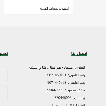
التاريخ والجغرافيا العامة
اتصل بنا
تحمي
العنوان:
صنعاء - فج عطان، شارع الستين
رقم التلفون:
9671450121
رقم التلفون:
9671445993
هاتف محمول:
770445995
واتساب:
770445995
البريد الإلكتروني:
راسلنا