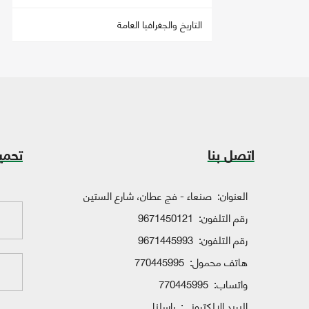
التاريخ والجغرافيا العامة
اتصل بنا
تحمي
العنوان:
صنعاء - فج عطان، شارع الستين
رقم التلفون:
9671450121
رقم التلفون:
9671445993
هاتف محمول:
770445995
واتساب:
770445995
البريد الإلكتروني:
راسلنا