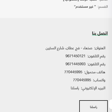
القسم:
{ غير مستخدم}
اتصل بنا
العنوان:
صنعاء - فج عطان، شارع الستين
رقم التلفون:
9671450121
رقم التلفون:
9671445993
هاتف محمول:
770445995
واتساب:
770445995
البريد الإلكتروني:
راسلنا
راسلنا