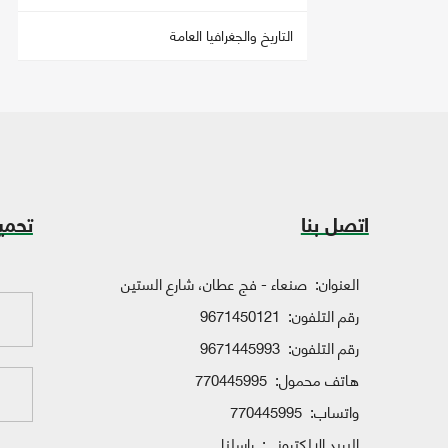
التاريخ والجغرافيا العامة
اتصل بنا
تحمي
العنوان:
صنعاء - فج عطان، شارع الستين
رقم التلفون:
9671450121
رقم التلفون:
9671445993
هاتف محمول:
770445995
واتساب:
770445995
البريد الإلكتروني:
راسلنا