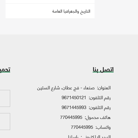
التاريخ والجغرافيا العامة
اتصل بنا
تحمي
العنوان:
صنعاء - فج عطان، شارع الستين
رقم التلفون:
9671450121
رقم التلفون:
9671445993
هاتف محمول:
770445995
واتساب:
770445995
البريد الإلكتروني:
راسلنا