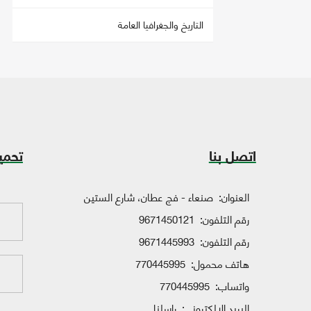
التاريخ والجغرافيا العامة
اتصل بنا
تحمي
العنوان:
صنعاء - فج عطان، شارع الستين
رقم التلفون:
9671450121
رقم التلفون:
9671445993
هاتف محمول:
770445995
واتساب:
770445995
البريد الإلكتروني:
راسلنا