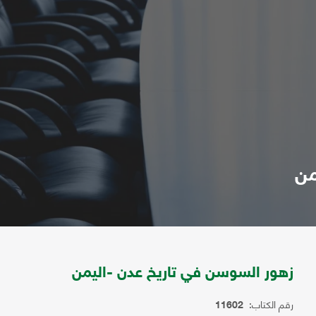
من
زهور السوسن في تاريخ عدن -اليمن
رقم الكتاب:
11602