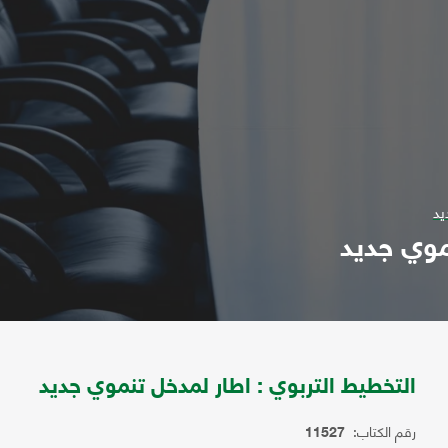
يد
موي جديد
التخطيط التربوي : اطار لمدخل تنموي جديد
رقم الكتاب:
11527