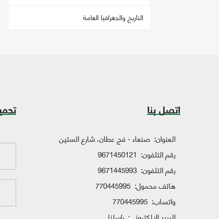
التاريخ والجغرافيا العامة
اتصل بنا
تحمي
العنوان:
صنعاء - فج عطان، شارع الستين
رقم التلفون:
9671450121
رقم التلفون:
9671445993
هاتف محمول:
770445995
واتساب:
770445995
البريد الإلكتروني:
راسلنا