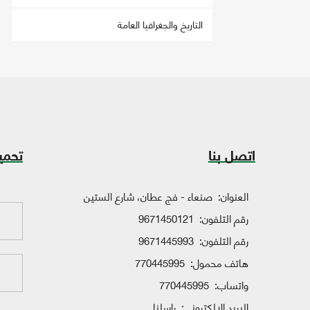
التاريخ والجغرافيا العامة
اتصل بنا
تحمي
العنوان:
صنعاء - فج عطان، شارع الستين
رقم التلفون:
9671450121
رقم التلفون:
9671445993
هاتف محمول:
770445995
واتساب:
770445995
البريد الإلكتروني:
راسلنا