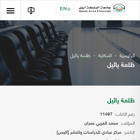
EN
الرئيسية
المكتبة
ظلمة يائيل
ظلمة يائيل
ظلمة يائيل
رقم الكتاب:
11497
المؤلف:
محمد الغربي عمران
الناشر:
مركز عبادي للدراسات وللنشر [اليمن]