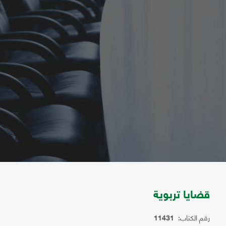
قضايا تربوية
رقم الكتاب:
11431