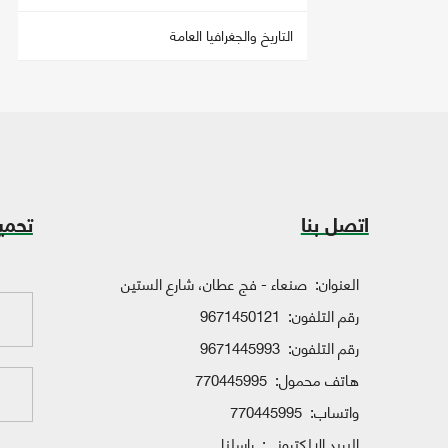
التاريخ والجغرافيا العامة
اتصل بنا
تحمي
العنوان:
صنعاء - فج عطان، شارع الستين
رقم التلفون:
9671450121
رقم التلفون:
9671445993
هاتف محمول:
770445995
واتساب:
770445995
البريد الإلكتروني:
راسلنا