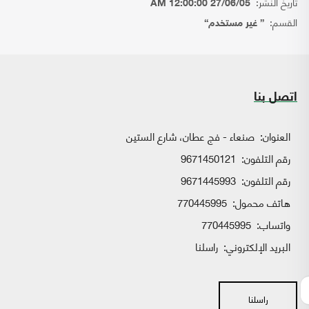
تاريخ النشر:
27/06/05 12:00:00 AM
القسم:
{ غير مستخدم}
اتصل بنا
العنوان:
صنعاء - فج عطان، شارع الستين
رقم التلفون:
9671450121
رقم التلفون:
9671445993
هاتف محمول:
770445995
واتساب:
770445995
البريد الإلكتروني:
راسلنا
راسلنا