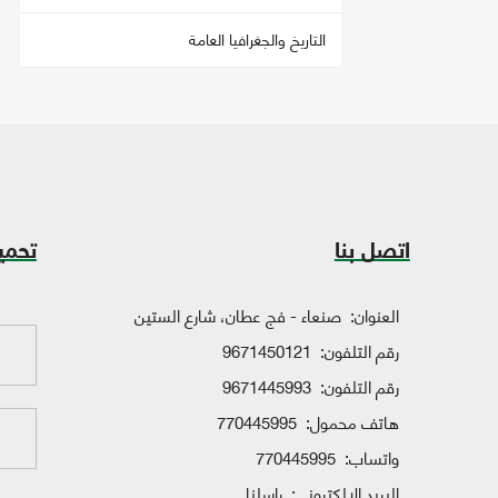
التاريخ والجغرافيا العامة
اتصل بنا
تحمي
العنوان:
صنعاء - فج عطان، شارع الستين
رقم التلفون:
9671450121
رقم التلفون:
9671445993
هاتف محمول:
770445995
واتساب:
770445995
البريد الإلكتروني:
راسلنا