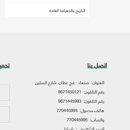
التاريخ والجغرافيا العامة
اتصل بنا
تحمي
العنوان:
صنعاء - فج عطان، شارع الستين
رقم التلفون:
9671450121
رقم التلفون:
9671445993
هاتف محمول:
770445995
واتساب:
770445995
البريد الإلكتروني:
راسلنا