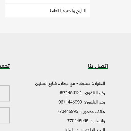
التاريخ والجغرافيا العامة
اتصل بنا
تحمي
العنوان:
صنعاء - فج عطان، شارع الستين
رقم التلفون:
9671450121
رقم التلفون:
9671445993
هاتف محمول:
770445995
واتساب:
770445995
البريد الإلكتروني:
راسلنا