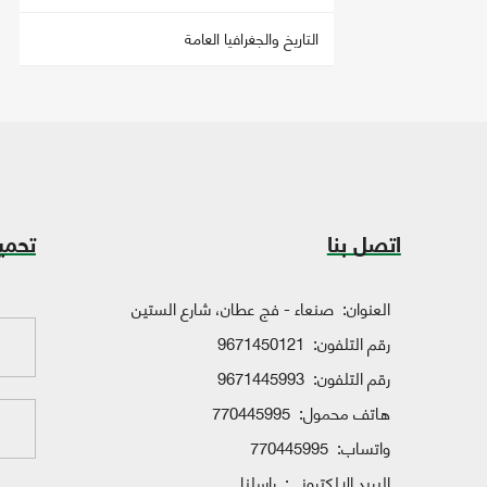
التاريخ والجغرافيا العامة
اتصل بنا
تحمي
العنوان:
صنعاء - فج عطان، شارع الستين
رقم التلفون:
9671450121
رقم التلفون:
9671445993
هاتف محمول:
770445995
واتساب:
770445995
البريد الإلكتروني:
راسلنا