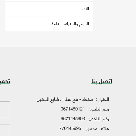
الآداب
التاريخ والجغرافيا العامة
اتصل بنا
تحمي
العنوان:
صنعاء - فج عطان، شارع الستين
رقم التلفون:
9671450121
رقم التلفون:
9671445993
هاتف محمول:
770445995