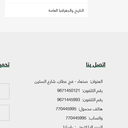
التاريخ والجغرافيا العامة
اتصل بنا
تحمي
العنوان:
صنعاء - فج عطان، شارع الستين
رقم التلفون:
9671450121
رقم التلفون:
9671445993
هاتف محمول:
770445995
واتساب:
770445995
البريد الإلكتروني:
راسلنا