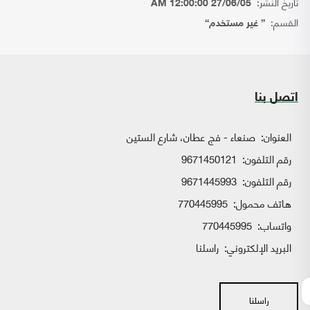
تاريخ النشر:
27/06/05 12:00:00 AM
القسم:
{ غير مستخدم}
اتصل بنا
العنوان:
صنعاء - فج عطان، شارع الستين
رقم التلفون:
9671450121
رقم التلفون:
9671445993
هاتف محمول:
770445995
واتساب:
770445995
البريد الإلكتروني:
راسلنا
راسلنا