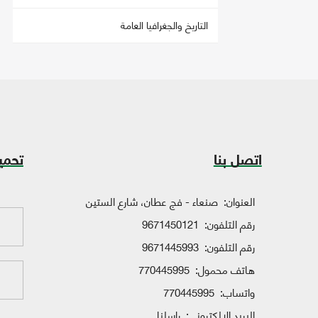
التاريخ والجغرافيا العامة
اتصل بنا
تحمي
العنوان:
صنعاء - فج عطان، شارع الستين
رقم التلفون:
9671450121
رقم التلفون:
9671445993
هاتف محمول:
770445995
واتساب:
770445995
البريد الإلكتروني:
راسلنا