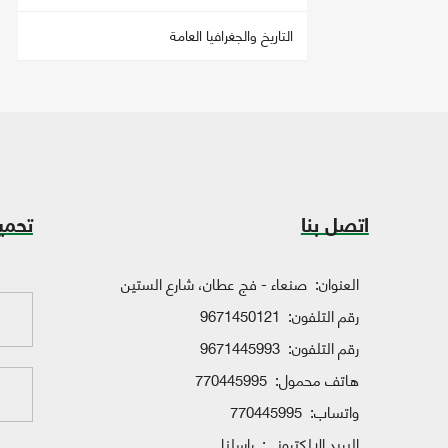
التاريخ والجغرافيا العامة
اتصل بنا
تحمي
العنوان:
صنعاء - فج عطان، شارع الستين
رقم التلفون:
9671450121
رقم التلفون:
9671445993
هاتف محمول:
770445995
واتساب:
770445995
البريد الإلكتروني:
راسلنا