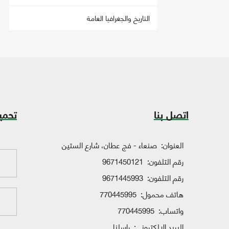
التاريخ والجغرافيا العامة
اتصل بنا
تحمي
العنوان:
صنعاء - فج عطان، شارع الستين
رقم التلفون:
9671450121
رقم التلفون:
9671445993
هاتف محمول:
770445995
واتساب:
770445995
البريد الإلكتروني:
راسلنا